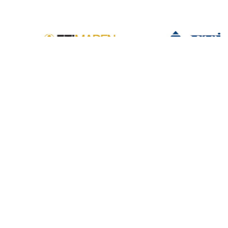
Endüstriyel tesis kurulumu ve bakımı alanında uzun yıllara
dayanan deneyime sahip profesyonel bir ekibimiz var.
İşletmelerin ihtiyaçlarını göre çözümler sunuyoruz.