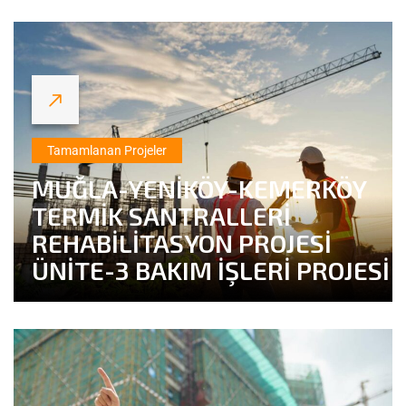
Tamamlanan Projeler
MUĞLA-YENİKÖY-KEMERKÖY
TERMİK SANTRALLERİ
REHABİLİTASYON PROJESİ
ÜNİTE-3 BAKIM İŞLERİ PROJESİ