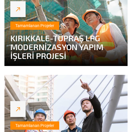
Tamamlanan Projeler
KIRIKKALE-TÜPRAŞ LPG
MODERNİZASYON YAPIM
İŞLERİ PROJESİ
Tamamlanan Projeler