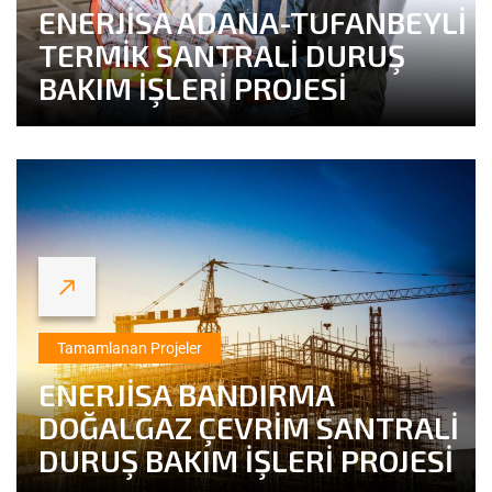
ENERJİSA ADANA-TUFANBEYLİ
TERMİK SANTRALİ DURUŞ
BAKIM İŞLERİ PROJESİ
Tamamlanan Projeler
ENERJİSA BANDIRMA
DOĞALGAZ ÇEVRİM SANTRALİ
DURUŞ BAKIM İŞLERİ PROJESİ