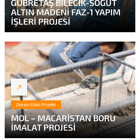
GÜBRETAŞ BİLECİK-SÖĞÜT
ALTIN MADENİ FAZ-1 YAPIM
İŞLERİ PROJESİ
Devam Eden Projeler
MOL – MACARİSTAN BORU
İMALAT PROJESİ