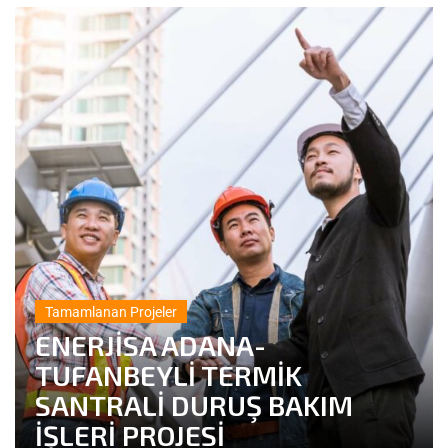
Tamamlanan Projeler
ENERJİSA ADANA-
TUFANBEYLİ TERMİK
SANTRALİ DURUŞ BAKIM
İŞLERİ PROJESİ