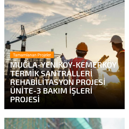
Tamamlanan Projeler
MUĞLA-YENİKÖY-KEMERKÖY
TERMİK SANTRALLERİ
REHABİLİTASYON PROJESİ
ÜNİTE-3 BAKIM İŞLERİ
PROJESİ